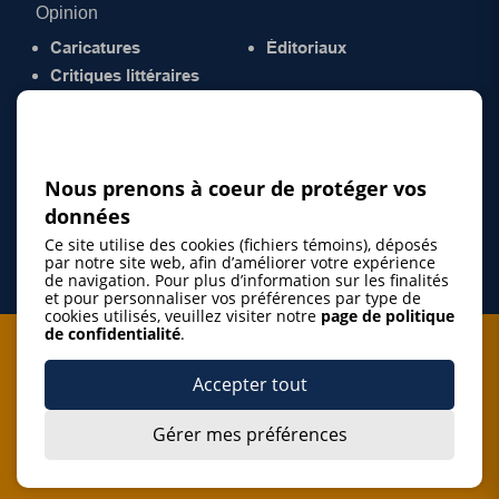
Opinion
Caricatures
Éditoriaux
Critiques littéraires
© 2026 Gazette de la Mauricie. Tous droits
réservés.
Politique de confidentialité
Nous prenons à coeur de protéger vos
données
Ce site utilise des cookies (fichiers témoins), déposés
par notre site web, afin d’améliorer votre expérience
de navigation. Pour plus d’information sur les finalités
et pour personnaliser vos préférences par type de
cookies utilisés, veuillez visiter notre
page de politique
de confidentialité
.
Je m'abonne à l'infolettre
Accepter tout
M'abonner
Gérer mes préférences
J’accepte de m’abonner à l’infolettre de La Gazette de la
Mauricie et de recevoir les plus récentes actualités ainsi
Je m'abonne à l'infolettre
que les offres promotionnelles de ce média d’information.