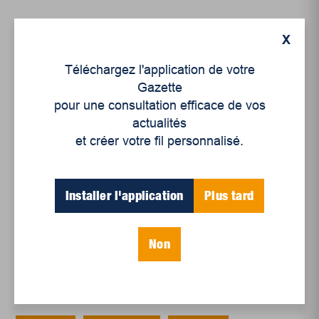
X
Articles récents
Téléchargez l'application de votre
Gazette
Un siècle de Mauriciennes dans la presse
pour une consultation efficace de vos
régionale
actualités
Juillet 2026
et créer votre fil personnalisé.
Le sport professionnel féminin : en mouvement,
en croissance
Installer l'application
Plus tard
Et les politiques peinent à suivre
Le sommeil, nouveau défi de santé publique
Non
Mots-clés