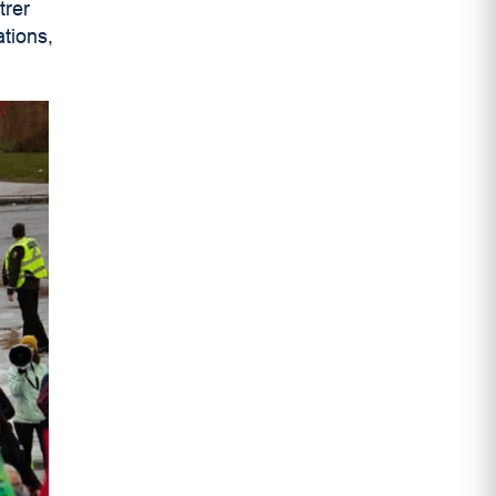
trer
ations,