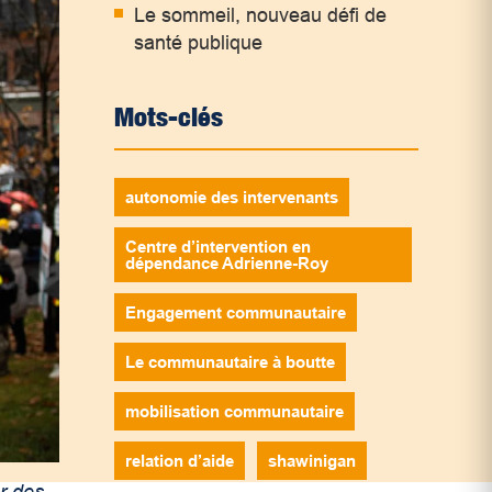
Le sommeil, nouveau défi de
santé publique
Mots-clés
autonomie des intervenants
Centre d’intervention en
dépendance Adrienne-Roy
Engagement communautaire
Le communautaire à boutte
mobilisation communautaire
relation d’aide
shawinigan