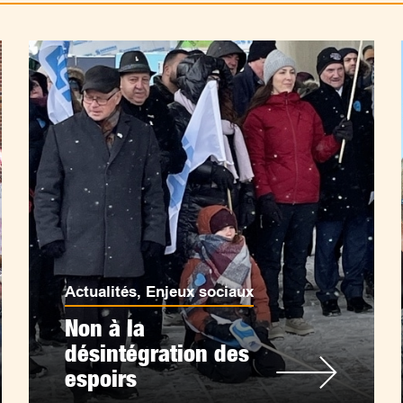
Actualités
,
Enjeux sociaux
Non à la
désintégration des
espoirs