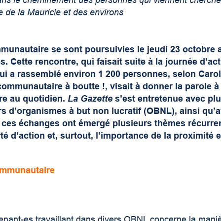
dans le cheminement des personnes qui viennent cherche
 de la Mauricie et des environs
mmunautaire se sont poursuivies le jeudi 23 octobre 
. Cette rencontre, qui faisait suite à la journée d’ac
i a rassemblé environ 1 200 personnes, selon Carol
mmunautaire à boutte !, visait à donner la parole à 
re au quotidien.
La Gazette
s’est entretenue avec pl
urs d’organismes à but non lucratif (OBNL), ainsi qu’
De ces échanges ont émergé plusieurs thèmes récurre
rté d’action et, surtout, l’importance de la proximité e
communautaire
enant-es travaillant dans divers OBNL concerne la mani