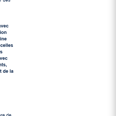
r des
avec
tion
ine
celles
us
avec
nts,
t de la
ère de