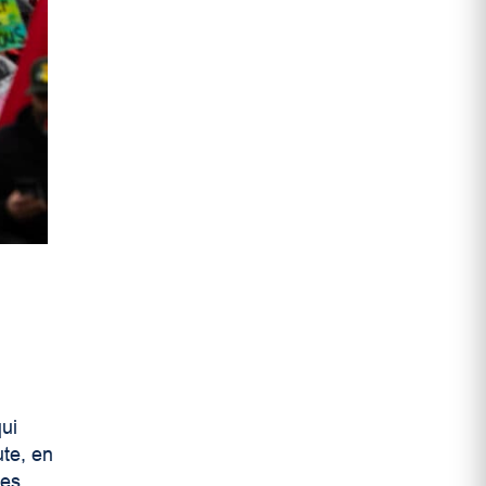
qui
ute, en
ces