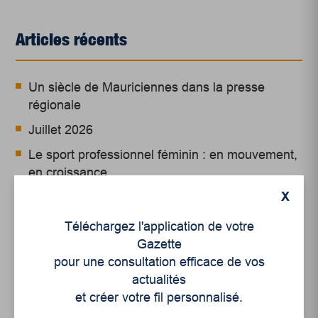
Articles récents
Un siècle de Mauriciennes dans la presse
régionale
Juillet 2026
Le sport professionnel féminin : en mouvement,
en croissance
X
Et les politiques peinent à suivre
Le sommeil, nouveau défi de santé publique
Téléchargez l'application de votre
Gazette
pour une consultation efficace de vos
Mots-clés
actualités
et créer votre fil personnalisé.