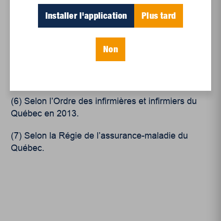
privé en santé
, IRIS, Avril 2022.
Installer l'application
Plus tard
(4)
Gabrielle Duchaine,
Boom de la médecine
privée au Québe
c, La Presse, 14 mai 2013.
Non
(5)
Médecin pour le régime public,
Les GMF au
Québec
, Juin 2017, 17 pages.
(6)
Selon l’Ordre des infirmières et infirmiers du
Québec en 2013.
(7)
Selon la Régie de l’assurance-maladie du
Québec.