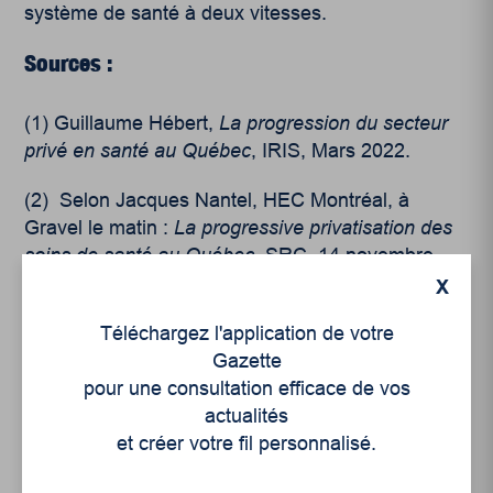
système de santé à deux vitesses.
Sources :
(1)
Guillaume Hébert,
La progression du secteur
privé en santé au Québec
, IRIS, Mars 2022.
(2)
Selon Jacques Nantel, HEC Montréal, à
Gravel le matin :
La progressive privatisation des
soins de santé au Québec
, SRC, 14 novembre
2018.
X
Téléchargez l'application de votre
Gazette
pour une consultation efficace de vos
actualités
et créer votre fil personnalisé.
(3)
Guillaume Hébert,
Les rouages du secteur