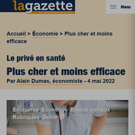
Menu
Accueil
>
Économie
>
Plus cher et moins
efficace
Le privé en santé
Plus cher et moins efficace
Par
Alain Dumas, économiste
-
4 mai 2022
Économie
,
Économie
,
Enjeux sociaux
,
Rubriques
,
Santé