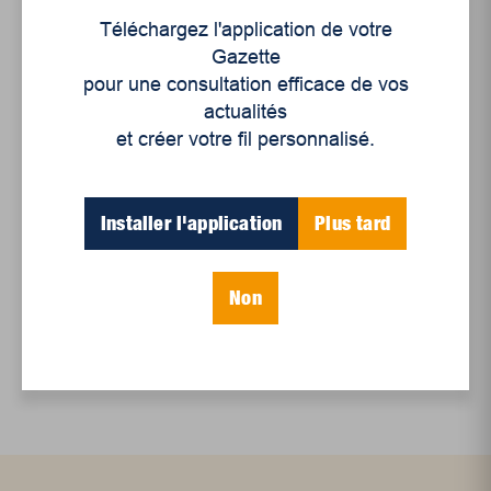
Juillet 2026
Téléchargez l'application de votre
Le sport professionnel féminin : en mouvement,
Gazette
en croissance
pour une consultation efficace de vos
Et les politiques peinent à suivre
actualités
et créer votre fil personnalisé.
Le sommeil, nouveau défi de santé publique
Mots-clés
Installer l'application
Plus tard
Non
capitalisme
minimalisme
Simplicité volontaire
travail