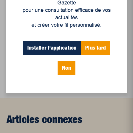
Gazette
pour une consultation efficace de vos
Un siècle de Mauriciennes dans la presse
actualités
régionale
et créer votre fil personnalisé.
Juillet 2026
Le sport professionnel féminin : en mouvement,
Installer l'application
Plus tard
en croissance
Et les politiques peinent à suivre
Non
Le sommeil, nouveau défi de santé publique
Articles connexes