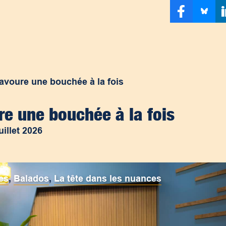
avoure une bouchée à la fois
e une bouchée à la fois
juillet 2026
es
,
Balados
,
La tête dans les nuances