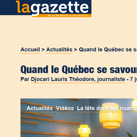
Accueil
>
Actualités
>
Quand le Québec se s
Quand le Québec se savour
Par
Djocari Lauris Théodore, journaliste
-
7 
Actualités
,
Vidéos
,
La tête dans les nuanc