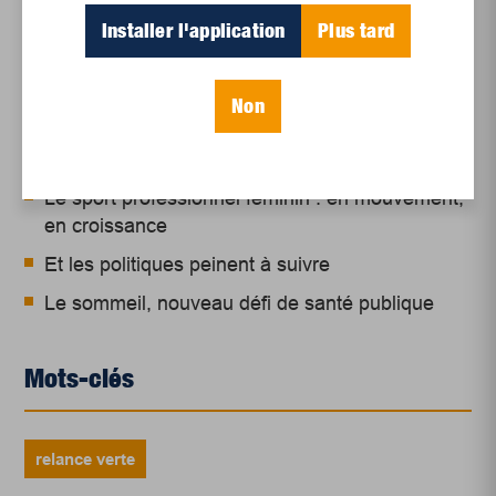
Articles récents
Installer l'application
Plus tard
Un siècle de Mauriciennes dans la presse
Non
régionale
Juillet 2026
Le sport professionnel féminin : en mouvement,
en croissance
Et les politiques peinent à suivre
Le sommeil, nouveau défi de santé publique
Mots-clés
relance verte