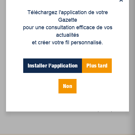
Téléchargez l'application de votre
Gazette
pour une consultation efficace de vos
Articles récents
actualités
et créer votre fil personnalisé.
Un siècle de Mauriciennes dans la presse
régionale
Installer l'application
Plus tard
Juillet 2026
Le sport professionnel féminin : en mouvement,
Non
en croissance
Et les politiques peinent à suivre
Le sommeil, nouveau défi de santé publique