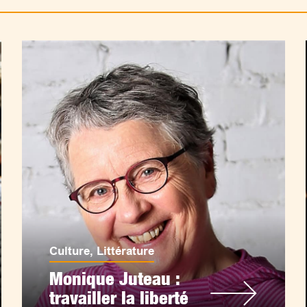
Culture
,
Littérature
Monique Juteau :
travailler la liberté