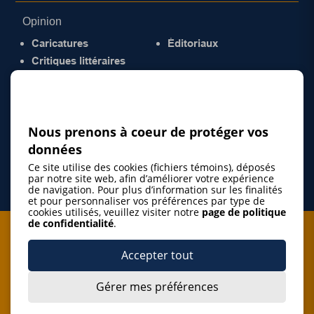
Opinion
Caricatures
Éditoriaux
Critiques littéraires
© 2026 Gazette de la Mauricie. Tous droits
réservés.
Politique de confidentialité
Nous prenons à coeur de protéger vos
données
Ce site utilise des cookies (fichiers témoins), déposés
par notre site web, afin d’améliorer votre expérience
de navigation. Pour plus d’information sur les finalités
et pour personnaliser vos préférences par type de
cookies utilisés, veuillez visiter notre
page de politique
de confidentialité
.
Je m'abonne à l'infolettre
Accepter tout
M'abonner
Gérer mes préférences
J’accepte de m’abonner à l’infolettre de La Gazette de la
Mauricie et de recevoir les plus récentes actualités ainsi
que les offres promotionnelles de ce média d’information.