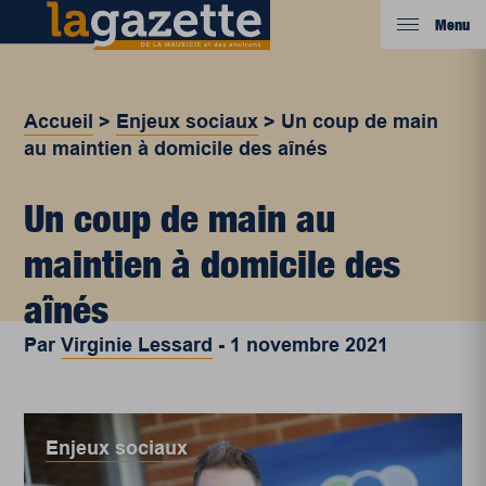
Menu
Accueil
>
Enjeux sociaux
>
Un coup de main
au maintien à domicile des aînés
Un coup de main au
maintien à domicile des
aînés
Par
Virginie Lessard
-
1 novembre 2021
Enjeux sociaux