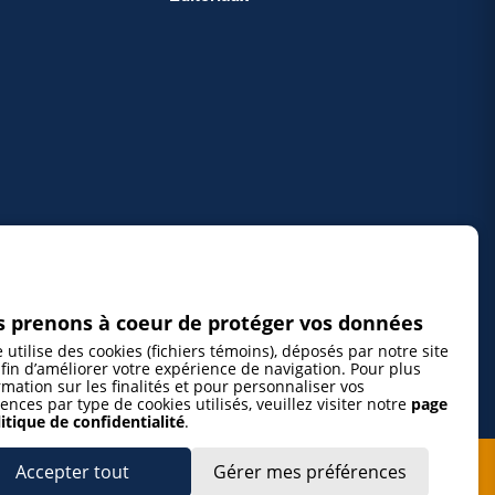
 prenons à coeur de protéger vos données
e utilise des cookies (fichiers témoins), déposés par notre site
fin d’améliorer votre expérience de navigation. Pour plus
rmation sur les finalités et pour personnaliser vos
ences par type de cookies utilisés, veuillez visiter notre
page
itique de confidentialité
.
Accepter tout
Gérer mes préférences
cepte de m’abonner à l’infolettre de La Gazette de la Mauricie et de