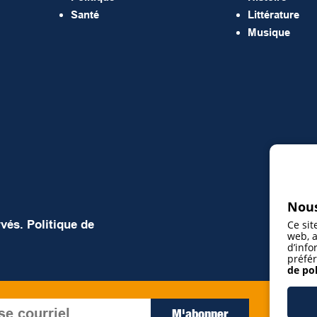
Santé
Littérature
Musique
Nous
rvés.
Politique de
Ce sit
web, a
d’info
préfér
de pol
J’ac
M'abonner