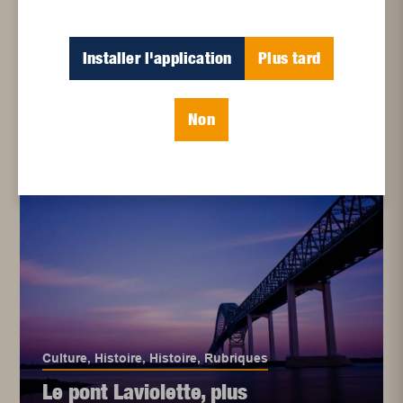
Culture
Installer l'application
Plus tard
À la croisée des chemins,
entre l’art et la
technologie : Démysti...
Non
Culture
,
Histoire
,
Histoire
,
Rubriques
Le pont Laviolette, plus