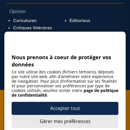
Opinion
Caricatures
Éditoriaux
Critiques littéraires
© 2026 Gazette de la Mauricie. Tous droits
réservés.
Politique de confidentialité
Nous prenons à coeur de protéger vos
données
Ce site utilise des cookies (fichiers témoins), déposés
par notre site web, afin d’améliorer votre expérience
de navigation. Pour plus d’information sur les finalités
et pour personnaliser vos préférences par type de
cookies utilisés, veuillez visiter notre
page de politique
de confidentialité
.
Je m'abonne à l'infolettre
Accepter tout
M'abonner
Gérer mes préférences
J’accepte de m’abonner à l’infolettre de La Gazette de la
Mauricie et de recevoir les plus récentes actualités ainsi