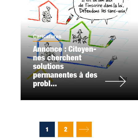
Caricatures
Annonce : Citoyen-
nes cherchent
solutions
permanentes à des
probl...
1
2