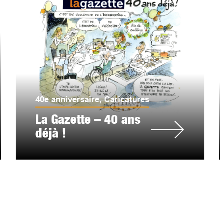
40e anniversaire
,
Caricatures
La Gazette – 40 ans
déjà !