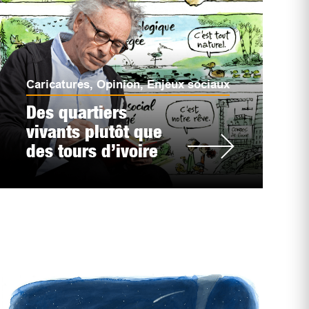
Caricatures
,
Opinion
,
Enjeux sociaux
Des quartiers
vivants plutôt que
des tours d’ivoire