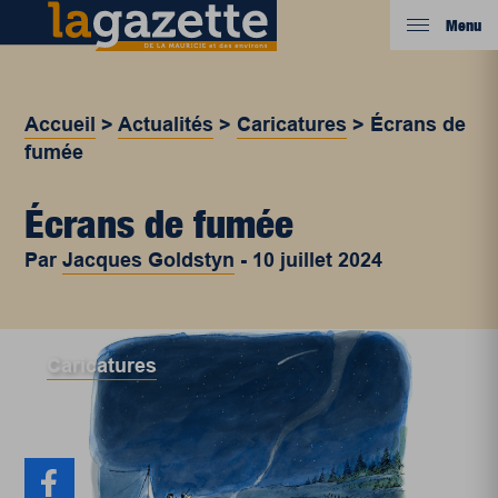
Menu
Accueil
>
Actualités
>
Caricatures
>
Écrans de
fumée
Écrans de fumée
Par
Jacques Goldstyn
-
10 juillet 2024
Caricatures