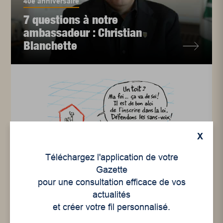
40e anniversaire
7 questions à notre
ambassadeur : Christian
Blanchette
X
Téléchargez l'application de votre
Caricatures
Gazette
Annonce : Citoyen-nes
pour une consultation efficace de vos
actualités
cherchent solutions
et créer votre fil personnalisé.
permanentes à des probl...