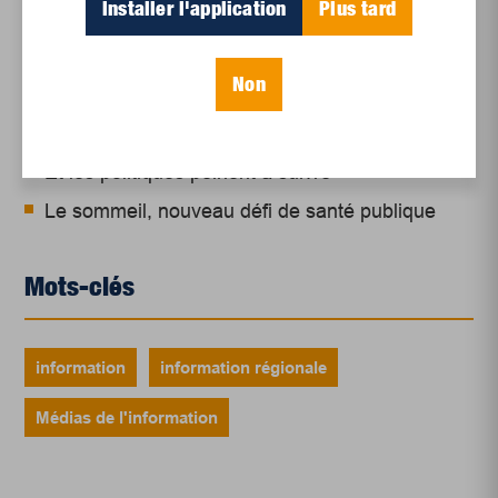
Installer l'application
Plus tard
régionale
Juillet 2026
Non
Le sport professionnel féminin : en mouvement,
en croissance
Et les politiques peinent à suivre
Le sommeil, nouveau défi de santé publique
Mots-clés
information
information régionale
Médias de l'information