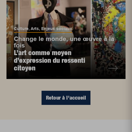
Culture
,
Arts
,
Enjeux sociaux
Change le monde, une œuvre à la
fois
L’art comme moyen
d’expression du ressenti
citoyen
Retour à l'accueil