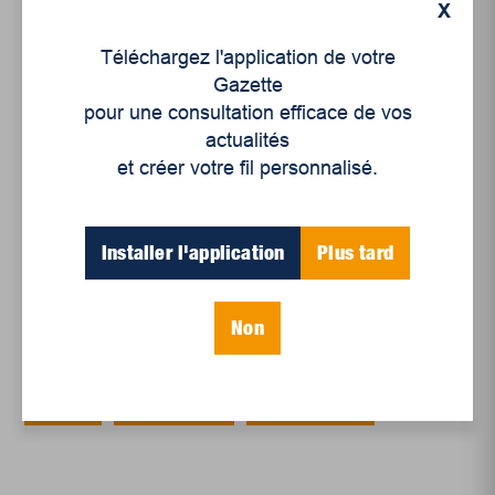
X
Un siècle de Mauriciennes dans la presse
Téléchargez l'application de votre
régionale
Gazette
Juillet 2026
pour une consultation efficace de vos
actualités
Le sport professionnel féminin : en mouvement,
et créer votre fil personnalisé.
en croissance
Et les politiques peinent à suivre
Le sommeil, nouveau défi de santé publique
Installer l'application
Plus tard
Mots-clés
Non
société
trois-rivières
valérie delage