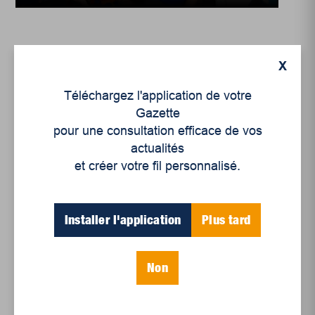
X
Téléchargez l'application de votre
Gazette
pour une consultation efficace de vos
actualités
et créer votre fil personnalisé.
Installer l'application
Plus tard
Enjeux sociaux
,
Politique
Notre pouvoir de
citoyen
Non