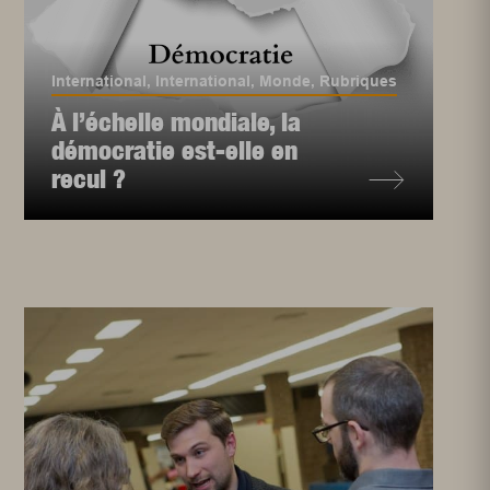
International
,
International
,
Monde
,
Rubriques
À l’échelle mondiale, la
démocratie est-elle en
recul ?