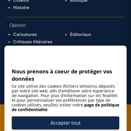
Cinéma
Musique
Histoire
Opinion
Caricatures
Éditoriaux
Critiques littéraires
© 2026 Gazette de la Mauricie. Tous droits
réservés.
Politique de confidentialité
Nous prenons à coeur de protéger vos
données
Ce site utilise des cookies (fichiers témoins), déposés
par notre site web, afin d’améliorer votre expérience
de navigation. Pour plus d’information sur les finalités
et pour personnaliser vos préférences par type de
cookies utilisés, veuillez visiter notre
page de politique
de confidentialité
.
Je m'abonne à l'infolettre
Accepter tout
M'abonner