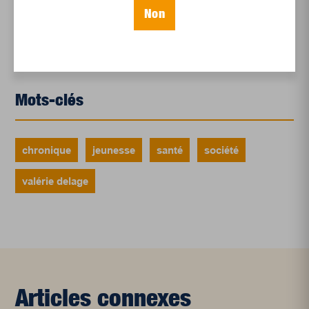
en croissance
Non
Et les politiques peinent à suivre
Le sommeil, nouveau défi de santé publique
Mots-clés
chronique
jeunesse
santé
société
valérie delage
Articles connexes