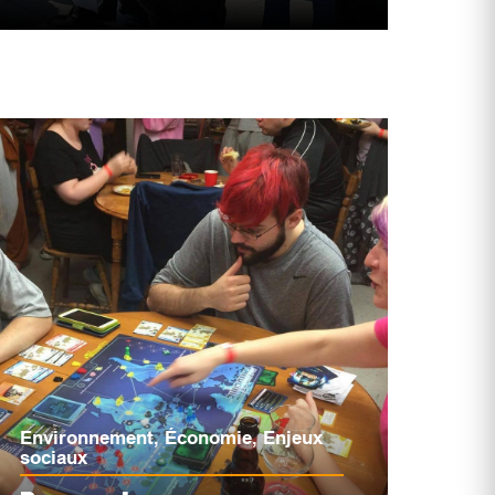
Environnement
,
Économie
,
Enjeux
sociaux