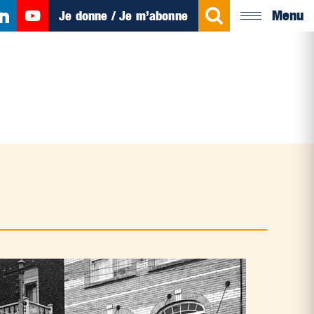
Menu
Je donne / Je m’abonne