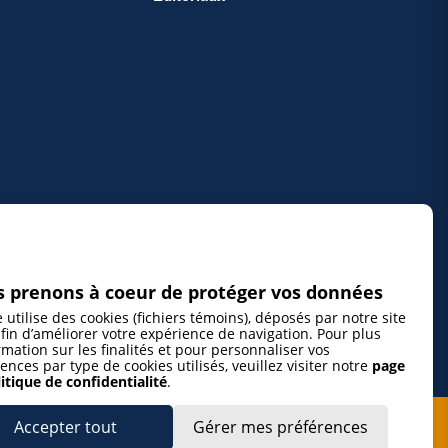
 prenons à coeur de protéger vos données
e utilise des cookies (fichiers témoins), déposés par notre site
fin d’améliorer votre expérience de navigation. Pour plus
rmation sur les finalités et pour personnaliser vos
ences par type de cookies utilisés, veuillez visiter notre
page
itique de confidentialité
.
Accepter tout
Gérer mes préférences
cepte de m’abonner à l’infolettre de La Gazette de la Mauricie et de