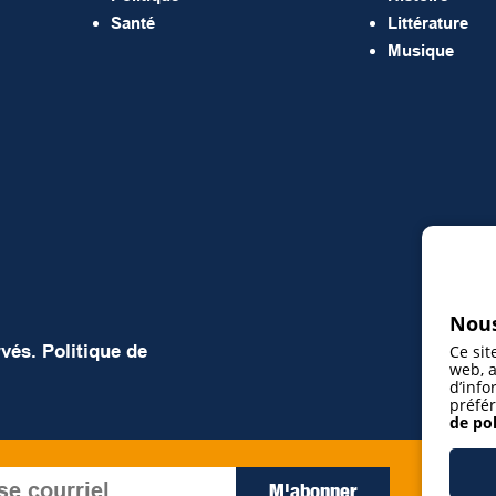
Santé
Littérature
Musique
Nous
rvés.
Politique de
Ce sit
web, a
d’info
préfér
de pol
J’ac
M'abonner