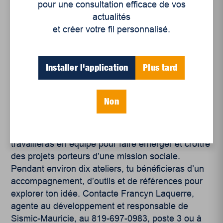
n’importe quelle étape de développement de son
pour une consultation efficace de vos
entreprise. Alors, du prédémarrage jusqu’à la
actualités
croissance, la pensée design peut être utilisée
et créer votre fil personnalisé.
pour définir son produit ou son service.
Tu as une idée ou un projet ? Tu as entre 18 et
Installer l'application
Plus tard
29 ans ?
Non
Le Pôle d’économie sociale Mauricie te propose
un parcours innovant au sein de l’incubateur
Sismic. À travers des ateliers expérimentaux, tu
travailleras en équipe pour faire émerger et croître
des projets porteurs d’une mission sociale.
Pendant environ dix ateliers, tu bénéficieras d’un
accompagnement, d’outils et de références pour
explorer ton idée. Contacte Francyn Laquerre,
agente au développement et responsable de
Sismic-Mauricie, au 819-697-0983, poste 3 ou à