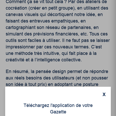
Comment ça se vit tout cela ? Par des ateliers de
cocréation (créer en petit groupe), en utilisant des
canevas visuels qui décortiquent notre idée, en
faisant des entrevues empathiques, en
cartographiant son réseau de partenaires, en
simulant des prévisions financières, etc. Tous ces
outils sont faciles à utiliser. Il ne faut pas se laisser
impressionner par ces nouveaux termes. C’est
une méthode très intuitive, qui fait place à la
créativité et à l’intelligence collective.
En résumé, la pensée design permet de répondre
aux réels besoins des utilisateurs (et non pousser
son idée à tout prix) en adoptant une posture
d’empathie. Ce qui accélère la validation de son
X
idée en s’assurant qu’elle répond adéquatement
au besoin. C’est une façon de faire qui est à la
Téléchargez l'application de votre
portée de tous et toutes et elle peut s’appliquer à
Gazette