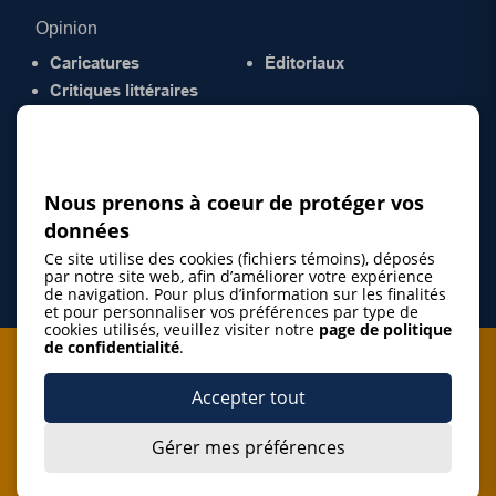
Opinion
Caricatures
Éditoriaux
Critiques littéraires
© 2026 Gazette de la Mauricie. Tous droits
réservés.
Politique de confidentialité
Nous prenons à coeur de protéger vos
données
Ce site utilise des cookies (fichiers témoins), déposés
par notre site web, afin d’améliorer votre expérience
de navigation. Pour plus d’information sur les finalités
et pour personnaliser vos préférences par type de
cookies utilisés, veuillez visiter notre
page de politique
de confidentialité
.
Je m'abonne à l'infolettre
Accepter tout
M'abonner
Gérer mes préférences
J’accepte de m’abonner à l’infolettre de La Gazette de la
Mauricie et de recevoir les plus récentes actualités ainsi
Je m'abonne à l'infolettre
que les offres promotionnelles de ce média d’information.