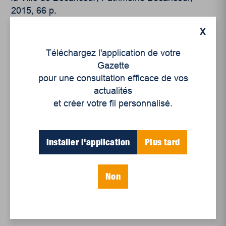
2015, 66 p.
X
Marc ROCHETTE. « 50 ans au cœur de
l’économie régionale »,
Le Nouvelliste
, 12 mai
Téléchargez l'application de votre
2018.
Gazette
pour une consultation efficace de vos
actualités
et créer votre fil personnalisé.
Installer l'application
Plus tard
Sébastien LACROIX. « Le parc industriel et
portuaire de Bécancour souligne ses 50 ans »,
Le
Non
Courrier du Sud,
11 mai 2018.