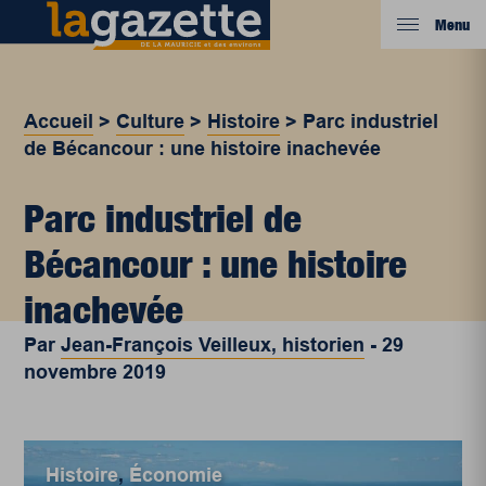
Menu
Accueil
>
Culture
>
Histoire
>
Parc industriel
de Bécancour : une histoire inachevée
Parc industriel de
Bécancour : une histoire
inachevée
Par
Jean-François Veilleux, historien
-
29
novembre 2019
Histoire
,
Économie