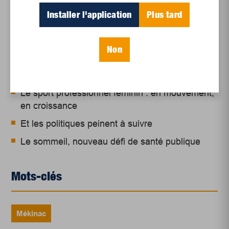
Articles récents
Installer l'application
Plus tard
Un siècle de Mauriciennes dans la presse
Non
régionale
Juillet 2026
Le sport professionnel féminin : en mouvement,
en croissance
Et les politiques peinent à suivre
Le sommeil, nouveau défi de santé publique
Mots-clés
Mékinac