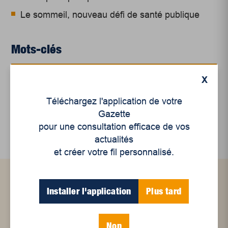
Le sommeil, nouveau défi de santé publique
Mots-clés
X
femmes autochtones
immigration
Téléchargez l'application de votre
Marche Mondiale des Femmes
TCMFM
Gazette
pour une consultation efficace de vos
actualités
et créer votre fil personnalisé.
Articles connexes
Installer l'application
Plus tard
Non