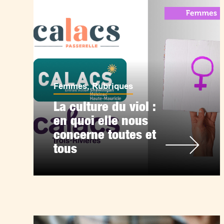
Femmes
,
Rubriques
La culture du viol :
en quoi elle nous
concerne toutes et
tous