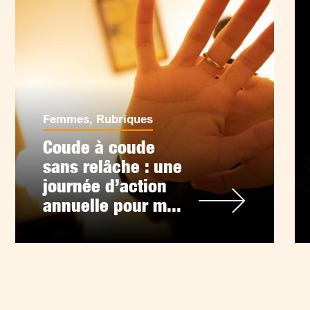
Femmes
,
Rubriques
Coude à coude
sans relâche : une
journée d’action
annuelle pour m...