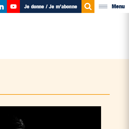
Menu
Je donne / Je m’abonne