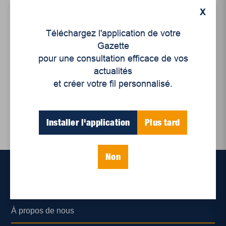
X
Éditoriaux
,
Opinion
Téléchargez l'application de votre
Protéger les acquis des
Gazette
travailleuses et des
pour une consultation efficace de vos
travailleurs
actualités
et créer votre fil personnalisé.
Installer l'application
Plus tard
Non
Accueil
À propos de nous