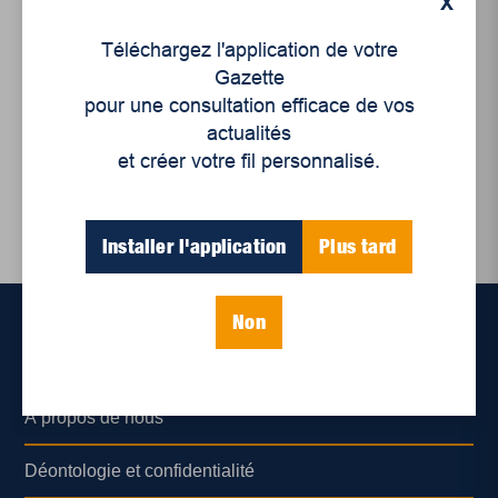
X
Projet Mauricie :
promesse économique
Téléchargez l'application de votre
entre espoir et
Gazette
controverse...
pour une consultation efficace de vos
actualités
et créer votre fil personnalisé.
Installer l'application
Plus tard
Non
Accueil
À propos de nous
Déontologie et confidentialité