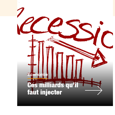
Économie
Ces milliards qu’il
faut injecter