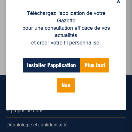
X
Actualités
,
Femmes
,
Enjeux sociaux
Téléchargez l'application de votre
Pour le droit des
Gazette
femmes au logement!
pour une consultation efficace de vos
actualités
et créer votre fil personnalisé.
Installer l'application
Plus tard
Non
Accueil
À propos de nous
Déontologie et confidentialité