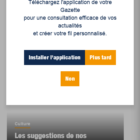
Téléchargez l'application de votre
Les suggestions de nos
Gazette
libraires
pour une consultation efficace de vos
actualités
et créer votre fil personnalisé.
Installer l'application
Plus tard
Non
Culture
Les suggestions de nos