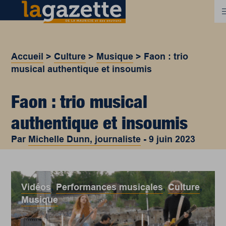
Accueil
>
Culture
>
Musique
>
Faon : trio
musical authentique et insoumis
Faon : trio musical
authentique et insoumis
Par
Michelle Dunn, journaliste
-
9 juin 2023
Vidéos
,
Performances musicales
,
Culture
,
Musique