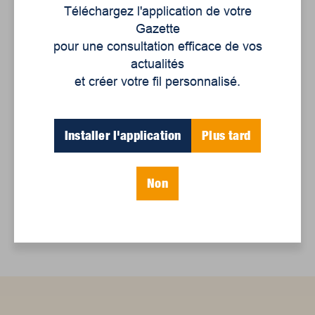
Téléchargez l'application de votre
Gazette
Articles récents
pour une consultation efficace de vos
actualités
et créer votre fil personnalisé.
Un siècle de Mauriciennes dans la presse
régionale
Juillet 2026
Installer l'application
Plus tard
Le sport professionnel féminin : en mouvement,
en croissance
Non
Et les politiques peinent à suivre
Le sommeil, nouveau défi de santé publique