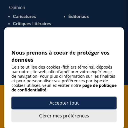
Opinion
Caricatures
Éditoriaux
Critiques littéraires
© 2026 Gazette de la Mauricie. Tous droits
réservés.
Politique de confidentialité
Nous prenons à coeur de protéger vos
données
Ce site utilise des cookies (fichiers témoins), déposés
par notre site web, afin d’améliorer votre expérience
de navigation. Pour plus d’information sur les finalités
et pour personnaliser vos préférences par type de
cookies utilisés, veuillez visiter notre
page de politique
de confidentialité
.
Je m'abonne à l'infolettre
Accepter tout
M'abonner
Gérer mes préférences
J’accepte de m’abonner à l’infolettre de La Gazette de la
Mauricie et de recevoir les plus récentes actualités ainsi
Je m'abonne à l'infolettre
que les offres promotionnelles de ce média d’information.