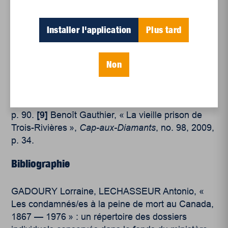
exécutions au Québec entre 1854 et 1932 »
Mémoire. Montréal (Québec, Canada), Université
du Québec à Montréal, Maîtrise en histoire, 2018,
Installer l'application
Plus tard
p. 40.
[7]
« Exécution de Théberge »,
La Minerve
,
Vol. 27, no. 25, 7 novembre 1854, p. 3.
[8]
Manuel
Non
Truffy, « La couverture journalistique des
exécutions au Québec entre 1854 et 1932 »
Mémoire. Montréal (Québec, Canada), Université
du Québec à Montréal, Maîtrise en histoire, 2018,
p. 90.
[9]
Benoît Gauthier, « La vieille prison de
Trois-Rivières »,
Cap-aux-Diamants
, no. 98, 2009,
p. 34.
Bibliographie
GADOURY Lorraine, LECHASSEUR Antonio, «
Les condamnés/es à la peine de mort au Canada,
1867 — 1976 » : un répertoire des dossiers