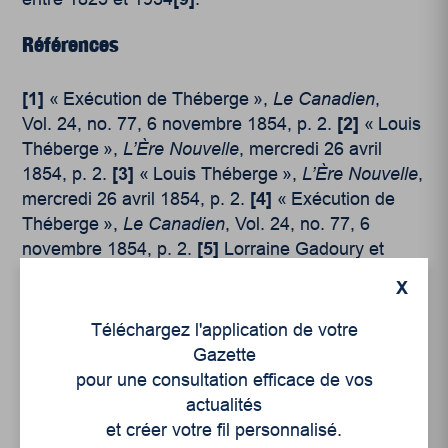
Références
[1]
« Exécution de Théberge »,
Le Canadien
,
Vol. 24, no. 77, 6 novembre 1854, p. 2.
[2]
« Louis
Théberge »,
L’Ère Nouvelle
, mercredi 26 avril
1854, p. 2.
[3]
« Louis Théberge »,
L’Ère Nouvelle
,
mercredi 26 avril 1854, p. 2.
[4]
« Exécution de
Théberge »,
Le Canadien
, Vol. 24, no. 77, 6
novembre 1854, p. 2.
[5]
Lorraine Gadoury et
Antonio Lechasseur, « Les condamnés/es à la
X
peine de mort au Canada, 1867 — 1976 » : un
répertoire des dossiers individuels conservés dans
Téléchargez l'application de votre
le fonds du ministère de la Justice, Ottawa,
Gazette
Division des archives gouvernementales, Archives
pour une consultation efficace de vos
nationales du Canada, 1994, 345 p.
[6]
Manuel
actualités
Truffy, « La couverture journalistique des
et créer votre fil personnalisé.