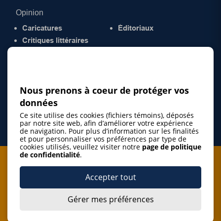
Opinion
Caricatures
Éditoriaux
Critiques littéraires
© 2026 Gazette de la Mauricie. Tous droits
réservés.
Politique de confidentialité
Nous prenons à coeur de protéger vos
données
Ce site utilise des cookies (fichiers témoins), déposés
par notre site web, afin d’améliorer votre expérience
de navigation. Pour plus d’information sur les finalités
et pour personnaliser vos préférences par type de
cookies utilisés, veuillez visiter notre
page de politique
de confidentialité
.
Je m'abonne à l'infolettre
Accepter tout
M'abonner
Gérer mes préférences
J’accepte de m’abonner à l’infolettre de La Gazette de la
Mauricie et de recevoir les plus récentes actualités ainsi
Je m'abonne à l'infolettre
que les offres promotionnelles de ce média d’information.