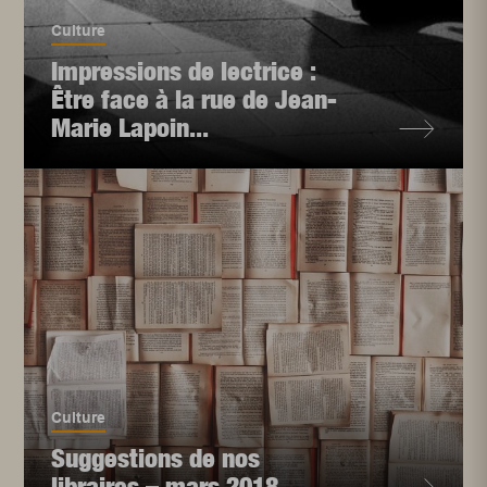
Culture
Impressions de lectrice :
Être face à la rue de Jean-
Marie Lapoin...
Culture
Suggestions de nos
libraires – mars 2018