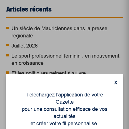
Articles récents
Un siècle de Mauriciennes dans la presse
régionale
Juillet 2026
Le sport professionnel féminin : en mouvement,
en croissance
Et les politiques peinent à suivre
X
Le sommeil, nouveau défi de santé publique
Téléchargez l'application de votre
Mots-clés
Gazette
pour une consultation efficace de vos
actualités
et créer votre fil personnalisé.
culture
lecture
littérature
mauricie