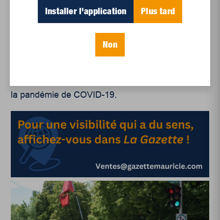
prochaines générations. « Cette marche
Installer l'application
Plus tard
intergénérationnelle a été l’occasion pour les
aînés de parler avec les plus jeunes. Ça faisait
Non
longtemps que les gens étaient dus pour ça », fait-
elle remarquer, alors que les Québécois, vaccinés
à 75 %, profitaient d’une première série de
relâchements des mesures sanitaires en lien avec
la pandémie de COVID-19.