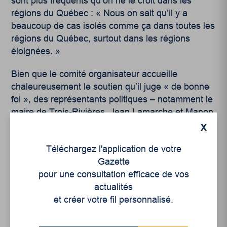
sont plus fréquents qu’on ne le croit dans les
régions du Québec : « Nous on sait qu’il y a
beaucoup de cas isolés comme ça dans toutes les
régions du Québec, surtout dans les régions
éloignées. »
Bien que le comité organisateur accueille
chaleureusement le soutien qu’il juge « de bonne
foi », des représentants politiques – notamment le
maire de Trois-Rivières, Jean Lamarche et Manon
Massé de Québec Solidaire – les représentants
X
du gouvernement caquiste brillaient quant à eux
Téléchargez l'application de votre
par leur absence.
Gazette
« C’est sûr qu’on aimerait que le gouvernement
pour une consultation efficace de vos
québécois reconnaisse le racisme systémique »,
actualités
déplore l’agente culturelle. Mme Vachon-Laurent
et créer votre fil personnalisé.
se dit tout de même très satisfaite du déroulement
et croit qu’un « vent de changement » attend les