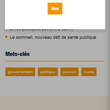
Juillet 2026
Non
Le sport professionnel féminin : en mouvement,
en croissance
Et les politiques peinent à suivre
Le sommeil, nouveau défi de santé publique
Mots-clés
gouvernement
politique
pouvoir
trump