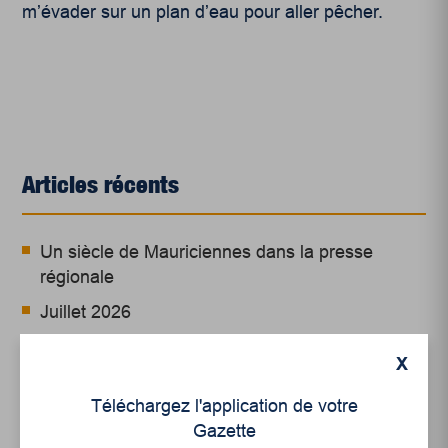
m’évader sur un plan d’eau pour aller pêcher.
Articles récents
Un siècle de Mauriciennes dans la presse
régionale
Juillet 2026
Le sport professionnel féminin : en mouvement,
X
en croissance
Téléchargez l'application de votre
Et les politiques peinent à suivre
Gazette
Le sommeil, nouveau défi de santé publique