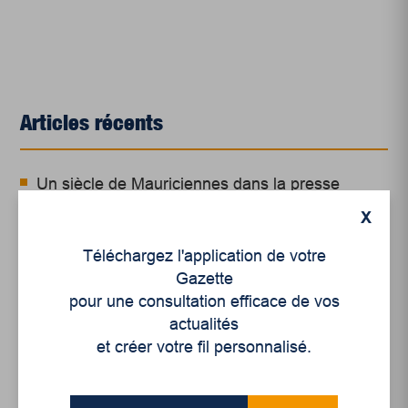
Articles récents
Un siècle de Mauriciennes dans la presse
régionale
X
Juillet 2026
Téléchargez l'application de votre
Le sport professionnel féminin : en mouvement,
Gazette
en croissance
pour une consultation efficace de vos
actualités
Et les politiques peinent à suivre
et créer votre fil personnalisé.
Le sommeil, nouveau défi de santé publique