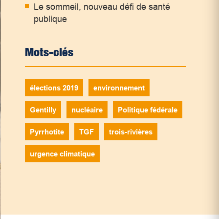
Le sommeil, nouveau défi de santé
publique
Mots-clés
élections 2019
environnement
Gentilly
nucléaire
Politique fédérale
Pyrrhotite
TGF
trois-rivières
urgence climatique