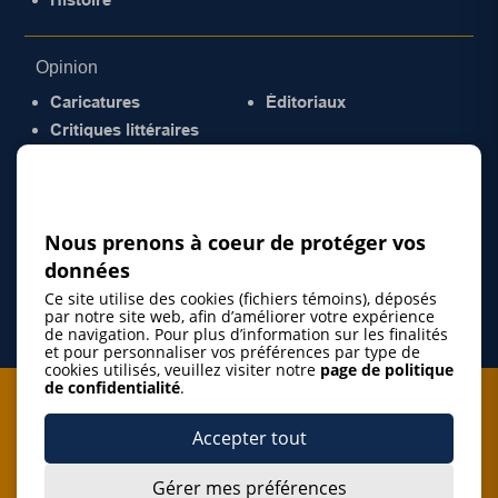
Opinion
Caricatures
Éditoriaux
Critiques littéraires
© 2026 Gazette de la Mauricie. Tous droits
réservés.
Politique de confidentialité
Nous prenons à coeur de protéger vos
données
Ce site utilise des cookies (fichiers témoins), déposés
par notre site web, afin d’améliorer votre expérience
de navigation. Pour plus d’information sur les finalités
et pour personnaliser vos préférences par type de
cookies utilisés, veuillez visiter notre
page de politique
de confidentialité
.
Je m'abonne à l'infolettre
Accepter tout
M'abonner
Gérer mes préférences