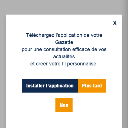
X
Téléchargez l'application de votre
Gazette
pour une consultation efficace de vos
actualités
et créer votre fil personnalisé.
Politique
Yves Perron, Bloc
Installer l'application
Plus tard
Québécois, Berthier –
Maskinongé
Non