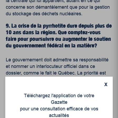
la centrale qui lui appartient, autant en ce qui
concerne son démantèlement que pour la gestion
du stockage des déchets nucléaires.
9. La crise de la pyrrhotite dure depuis plus de
10 ans dans la région. Que comptez-vous
faire pour poursuivre ou augmenter le soutien
du gouvernement fédéral en la matière?
Le gouvernement doit admettre sa responsabilité
et nommer un interlocuteur officiel dans ce
dossier, comme le fait le Québec. La priorité est
de connaître le nombre de maisons qu’il reste à
X
décontaminer. Par la suite, le gouvernement devra
accepter de contribuer financièrement à établir un
Téléchargez l'application de votre
plan d’intervention efficace.
Gazette
pour une consultation efficace de vos
10. Si vous êtes élu.e le 21 octobre prochain,
actualités
quelles seront vos priorités en tant que