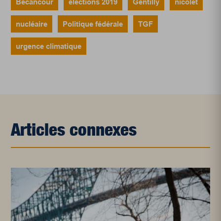
Bécancour
élections 2019
Gentilly
nicolet
nucléaire
Politique fédérale
TGF
urgence climatique
Articles connexes