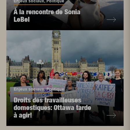
Enjeux sociaux
,
Politique
À la rencontre de Sonia
LeBel
Enjeux sociaux
,
Politique
Droits des travailleuses
domestiques: Ottawa tarde
à agir!