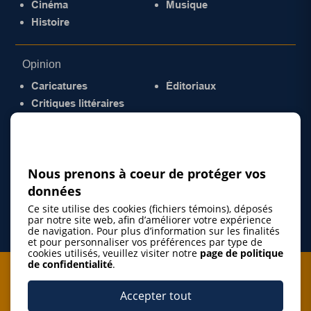
Cinéma
Musique
Histoire
Opinion
Caricatures
Éditoriaux
Critiques littéraires
© 2026 Gazette de la Mauricie. Tous droits
réservés.
Politique de confidentialité
Nous prenons à coeur de protéger vos
données
Ce site utilise des cookies (fichiers témoins), déposés
par notre site web, afin d’améliorer votre expérience
de navigation. Pour plus d’information sur les finalités
et pour personnaliser vos préférences par type de
cookies utilisés, veuillez visiter notre
page de politique
de confidentialité
.
Je m'abonne à l'infolettre
Accepter tout
M'abonner