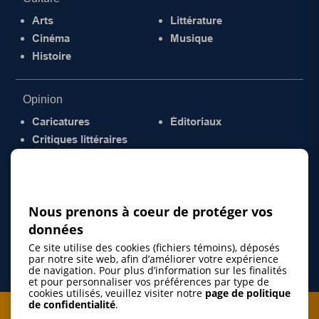
Arts
Littérature
Cinéma
Musique
Histoire
Opinion
Caricatures
Éditoriaux
Critiques littéraires
© 2026 Gazette de la Mauricie. Tous droits
réservés.
Politique de confidentialité
Nous prenons à coeur de protéger vos
données
Ce site utilise des cookies (fichiers témoins), déposés
par notre site web, afin d’améliorer votre expérience
de navigation. Pour plus d’information sur les finalités
et pour personnaliser vos préférences par type de
cookies utilisés, veuillez visiter notre
page de politique
de confidentialité
.
Je m'abonne à l'infolettre