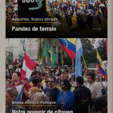
Actualités
,
Enjeux sociaux
Paroles de terrain
Enjeux sociaux
,
Politique
Notre pouvoir de citoyen