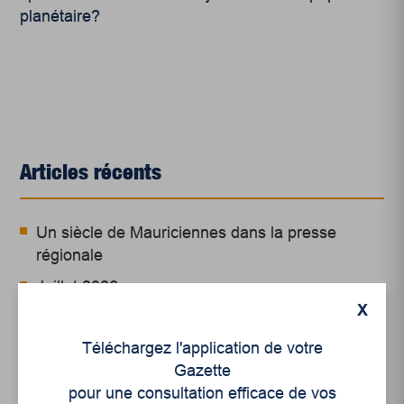
planétaire?
Articles récents
Un siècle de Mauriciennes dans la presse
régionale
Juillet 2026
X
Le sport professionnel féminin : en mouvement,
en croissance
Téléchargez l'application de votre
Gazette
Et les politiques peinent à suivre
pour une consultation efficace de vos