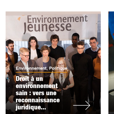
Environnement
,
Politique
Droit à un
environnement
sain : vers une
reconnaissance
juridique...