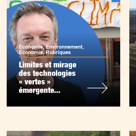
Économie
,
Environnement
,
Économie
,
Rubriques
Limites et mirage
des technologies
« vertes »
émergente...