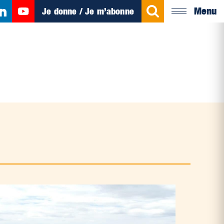
Menu
Je donne / Je m’abonne