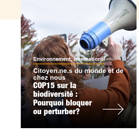
Environnement
,
International
Citoyen.ne.s du monde et de
chez nous
COP15 sur la
biodiversité :
Pourquoi bloquer
ou perturber?