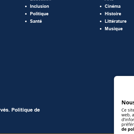
Inclusion
Cinéma
Politique
Histoire
Santé
Littérature
Musique
Nous
rvés.
Politique de
Ce sit
web, a
d’info
préfér
de pol