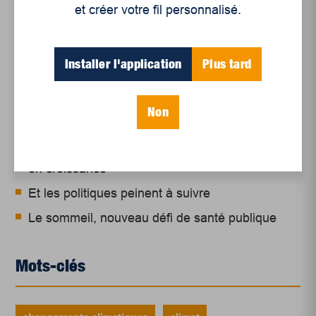
et créer votre fil personnalisé.
Articles récents
Installer l'application
Plus tard
Un siècle de Mauriciennes dans la presse
régionale
Non
Juillet 2026
Le sport professionnel féminin : en mouvement,
en croissance
Et les politiques peinent à suivre
Le sommeil, nouveau défi de santé publique
Mots-clés