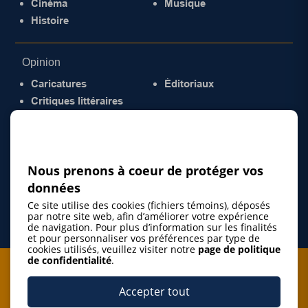
Cinéma
Musique
Histoire
Opinion
Caricatures
Éditoriaux
Critiques littéraires
© 2026 Gazette de la Mauricie. Tous droits
réservés.
Politique de confidentialité
Nous prenons à coeur de protéger vos
données
Ce site utilise des cookies (fichiers témoins), déposés
par notre site web, afin d’améliorer votre expérience
de navigation. Pour plus d’information sur les finalités
et pour personnaliser vos préférences par type de
cookies utilisés, veuillez visiter notre
page de politique
de confidentialité
.
Je m'abonne à l'infolettre
Accepter tout
M'abonner