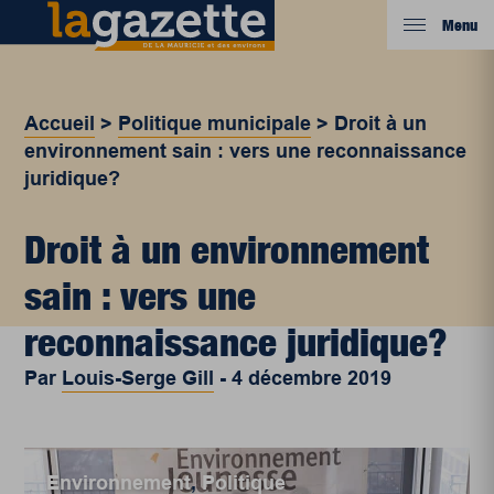
Menu
Accueil
>
Politique municipale
>
Droit à un
environnement sain : vers une reconnaissance
juridique?
Droit à un environnement
sain : vers une
reconnaissance juridique?
Par
Louis-Serge Gill
-
4 décembre 2019
Environnement
,
Politique