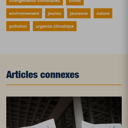
changements climatiques
climat
environnement
jeunes
jeunesse
nature
pollution
urgence climatique
Articles connexes