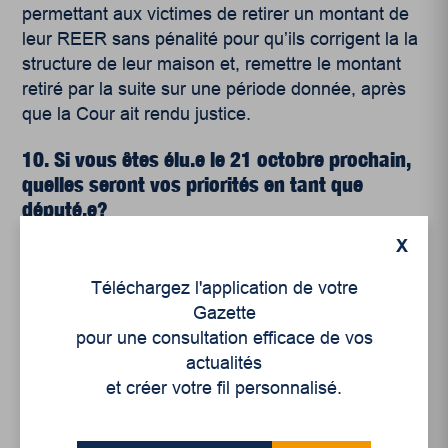
permettant aux victimes de retirer un montant de
leur REER sans pénalité pour qu’ils corrigent la la
structure de leur maison et, remettre le montant
retiré par la suite sur une période donnée, après
que la Cour ait rendu justice.
10. Si vous êtes élu.e le 21 octobre prochain,
quelles seront vos priorités en tant que
député.e?
X
Prioriser une autonomie et des responsabilités
Téléchargez l'application de votre
accrues en matière de changements climatiques
Gazette
et d’environnement. Le Bloc Québécois a déposé
pour une consultation efficace de vos
dans le dernier mandat le projet de loi C-392 pour
actualités
obliger Ottawa à respecter les lois du Québec et
et créer votre fil personnalisé.
les règlements municipaux en matière
d’environnement et d’aménagement du territoire
lorsque le fédéral intervient au Québec, même