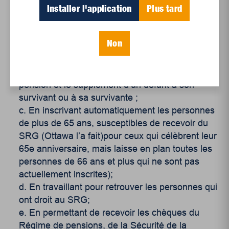
Installer l'application
Plus tard
dans ses champs de compétence.
Pour nos aînés – La lutte se poursuit (les
propositions du BQ pour le Supplément du
Non
Revenu garanti (SRG)) :
En bonifiant d’une manière constante le SRG;
En versant pour une période de 3 mois la
pension et le supplément d’un défunt à son
survivant ou à sa survivante ;
En inscrivant automatiquement les personnes
de plus de 65 ans, susceptibles de recevoir du
SRG (Ottawa l’a fait)pour ceux qui célèbrent leur
65e anniversaire, mais laisse en plan toutes les
personnes de 66 ans et plus qui ne sont pas
actuellement inscrites);
En travaillant pour retrouver les personnes qui
ont droit au SRG;
En permettant de recevoir les chèques du
Régime de pensions, de la Sécurité de la