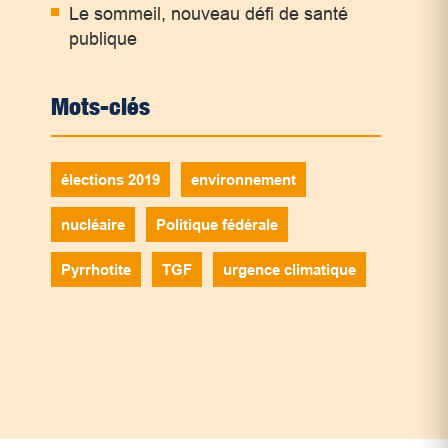
Le sommeil, nouveau défi de santé
publique
Mots-clés
élections 2019
environnement
nucléaire
Politique fédérale
Pyrrhotite
TGF
urgence climatique