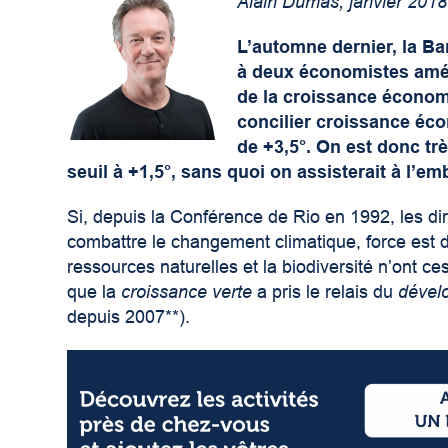
Alain Dumas, janvier 2018
L’automne dernier, la B
à deux économistes amér
de la croissance économi
concilier croissance éc
de +3,5°. On est donc tr
seuil à +1,5°, sans quoi on assisterait à l’
Si, depuis la Conférence de Rio en 1992, les di
combattre le changement climatique, force est 
ressources naturelles et la biodiversité n’ont c
que la
croissance verte
a pris le relais du
dével
depuis 2007**).