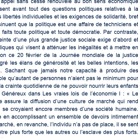
 Leur appel sans cesse renouvelé au bon sens économiqu
ent avant tout des questions politiques relatives à l
s libertés individuelles et les exigences de solidarité, bre
nsinuent que la politique est une affaire de techniciens e
faits toute politique et toute démocratie. Par contraste
tteinte d’une plus grande justice sociale exige d’abord e
liques qui visent à atténuer les inégalités et à mettre e
tion ce 20 février de la Journée mondiale de la justic
ré les élans de générosité et les belles intentions, le
és. Sachant que jamais notre capacité à produire de
table qu’autant de personnes n’aient pas le minimum pou
la crainte quotidienne de ne pouvoir nourrir leurs enfant
énéreux dans Les vraies lois de l’économie I : « L
e assure la diffusion d’une culture de marché qui ren
ui se croyaient encore membres d’une société humaine
e en accomplissant un ensemble de devoirs intimemen
arché, en revanche, l’individu n’a pas de place, il se sen
re plus forte que les autres ou l’esclave des plus forts