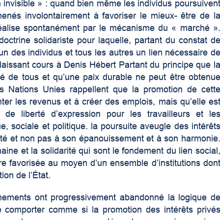
in invisible » : quand bien même les individus poursuiven
menés involontairement à favoriser le mieux- être de l
e réalise spontanément par le mécanisme du « marché »
octrine solidariste pour laquelle, partant du constat d
un des individus et tous les autres un lien nécessaire d
 laissant cours à Denis Hébert Partant du principe que l
té de tous et qu’une paix durable ne peut être obtenu
les Nations Unies rappellent que la promotion de cett
er les revenus et à créer des emplois, mais qu’elle es
de liberté d’expression pour les travailleurs et le
, sociale et politique. la poursuite aveugle des intérêt
été et non pas à son épanouissement et à son harmonie
ne et la solidarité qui sont le fondement du lien social
être favorisée au moyen d’un ensemble d’institutions don
tion de l’État.
vernements ont progressivement abandonné la logique d
 se comporter comme si la promotion des intérêts privé