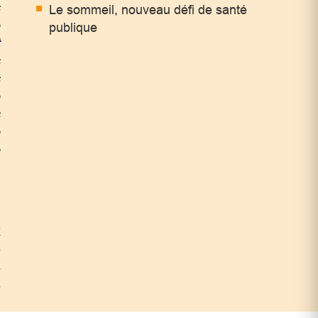
s
Le sommeil, nouveau défi de santé
e
publique
t
s
s
e
s
e
e
x
e
s
s