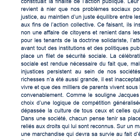
constituait la finalité de l’action publique.
revient à nier que nos problèmes sociaux pos
justice, au maintien d’un juste équilibre entre le
aux fins de l’action collective. Ce faisant, ils i
non une affaire de citoyens et renient dans les 
pour les tenants de la doctrine solidariste, l’a
avant tout des institutions et des politiques pub
place un filet de sécurité sociale. La célébra
sociale est rendue nécessaire du fait que, malg
injustices persistent au sein de nos sociét
richesses n’a été aussi grande, il est inaccep
vivre et que des milliers de parents vivent sous 
convenablement. Comme le souligne Jacques G
choix d’une logique de compétition généralisé
dépassée la culture de tous ceux et celles q
Dans une société, chacun pense tenir sa plac
reliés aux droits qui lui sont reconnus. Sur un m
une marchandise qui devra sa survie au fait d’êt