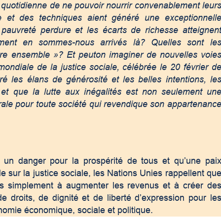
te quotidienne de ne pouvoir nourrir convenablement leur
e et des techniques aient généré une exceptionnell
auvreté perdure et les écarts de richesse atteignen
ment en sommes-nous arrivés là? Quelles sont le
ivre ensemble »? Et peuton imaginer de nouvelles voie
ondiale de la justice sociale, célébrée le 20 février d
 les élans de générosité et les belles intentions, le
s et que la lutte aux inégalités est non seulement un
rale pour toute société qui revendique son appartenanc
e un danger pour la prospérité de tous et qu’une pai
e sur la justice sociale, les Nations Unies rappellent qu
as simplement à augmenter les revenus et à créer de
e droits, de dignité et de liberté d’expression pour le
tonomie économique, sociale et politique.