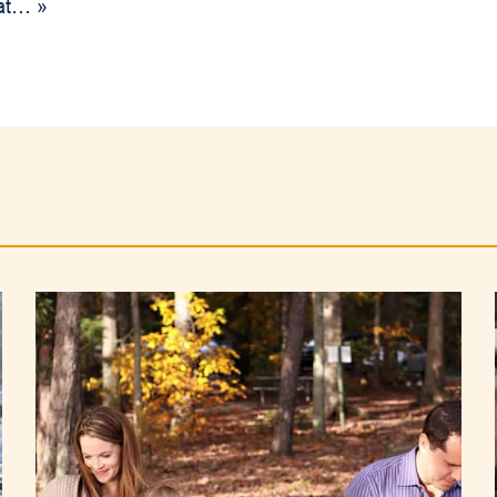
bat… »