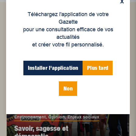
X
Téléchargez l'application de votre
Articles connexes
Gazette
pour une consultation efficace de vos
actualités
et créer votre fil personnalisé.
Installer l'application
Plus tard
Non
Environnement
,
Opinion
,
Enjeux sociaux
Savoir, sagesse et