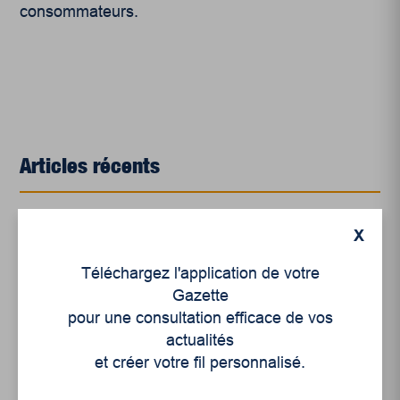
consommateurs.
Articles récents
Un siècle de Mauriciennes dans la presse
X
régionale
Téléchargez l'application de votre
Juillet 2026
Gazette
Le sport professionnel féminin : en mouvement,
pour une consultation efficace de vos
en croissance
actualités
et créer votre fil personnalisé.
Et les politiques peinent à suivre
Le sommeil, nouveau défi de santé publique