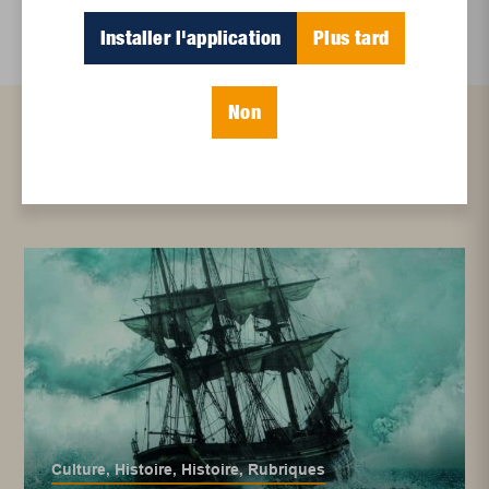
Installer l'application
Plus tard
Non
Articles connexes
Culture
,
Histoire
,
Histoire
,
Rubriques